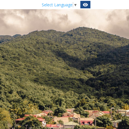
Select Language
▼
visibility