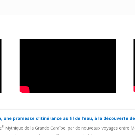
e
, une promesse d’itinérance au fil de l’eau, à la découverte de
®
ue
Mythique de la Grande Caraïbe, par de nouveaux voyages entre Mer 