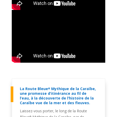
La Route Bleue
Mythique
de la Caraïbe
,
®
une promesse d’itinérance au fil de
l’eau, à la découverte de l’histoire de la
Caraïbe vue de la mer et des fleuves.
Laissez-vous porter, le long de la Route
Bleue
Mythique
de la Caraïbe
, par de
®