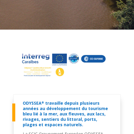
ODYSSEA
travaille depuis plusieurs
®
années au développement du tourisme
bleu lié à la mer, aux fleuves, aux lacs,
rivages, sentiers du littoral, ports,
plages et espaces naturels.
La SCIC Groupement Européen ODYSSEA,