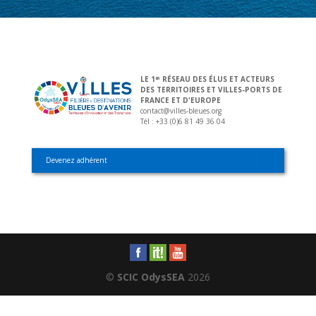
LE 1
RÉSEAU DES ÉLUS ET ACTEURS
ER
DES TERRITOIRES ET VILLES-PORTS DE
FRANCE ET D'EUROPE
contact@villes-bleues.org
Tél : +33 (0)6 81 49 36 04
Devenez adhérent
©
SCIC OdysSEA
2026