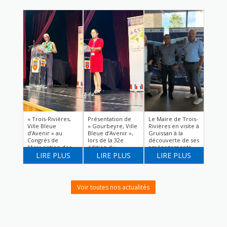
« Trois-Rivières,
Présentation de
Le Maire de Trois-
Ville Bleue
« Gourbeyre, Ville
Rivières en visite à
d’Avenir » au
Bleue d’Avenir »,
Gruissan à la
Congrès de
lors de la 32e
découverte de ses
l’Association des
édition du
aménagements
communes et
LIRE PLUS
Congrès de
LIRE PLUS
nautiques et
LIRE PLUS
collectivités
l’Association des
écotouristiques
d’Outre-Mer
communes et
bleus
(ACCD’OM)
collectivités
d’Outre-Mer
Voir toutes nos actualités
(ACCD’OM)