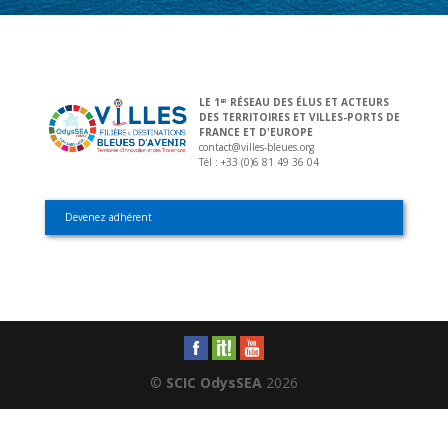
LE 1
RÉSEAU DES ÉLUS ET ACTEURS
ER
DES TERRITOIRES ET VILLES-PORTS DE
FRANCE ET D'EUROPE
contact@villes-bleues.org
Tél : +33 (0)6 81 49 36 04
Devenez adhérent
©
SCIC OdysSEA
2026