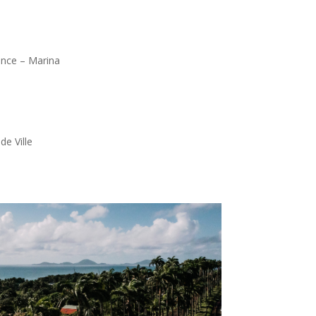
i
ance – Marina
de Ville