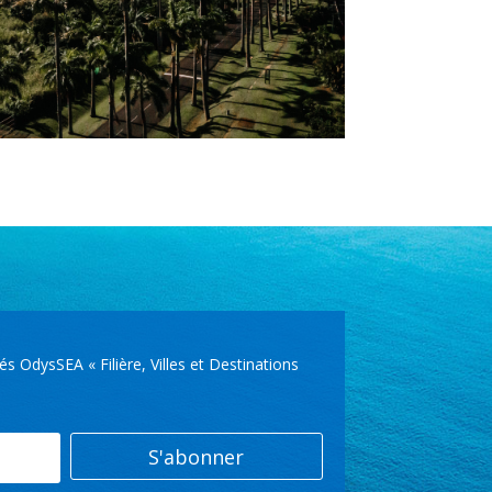
OdysSEA « Filière, Villes et Destinations
S'abonner