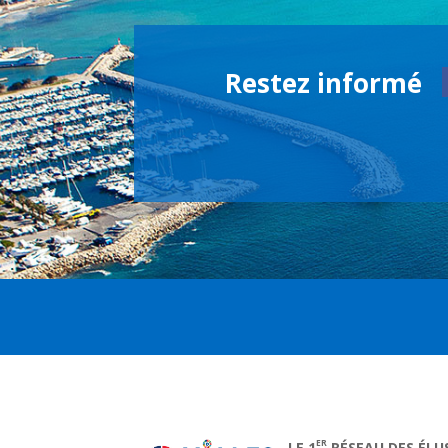
Restez informé
ER
LE 1
RÉSEAU DES ÉLU