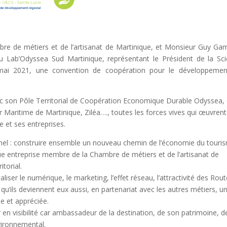
re de métiers et de l’artisanat de Martinique, et Monsieur Guy Ga
u Lab’Odyssea Sud Martinique, représentant le Président de la Sc
 mai 2021, une convention de coopération pour le développeme
 avec son Pôle Territorial de Coopération Economique Durable Odyssea, 
 Maritime de Martinique, Ziléa…., toutes les forces vives qui œuvrent
 et ses entreprises.
onnel : construire ensemble un nouveau chemin de l’économie du touri
e entreprise membre de la Chambre de métiers et de l’artisanat de
torial.
aliser le numérique, le marketing, l’effet réseau, l’attractivité des Rou
qu’ils deviennent eux aussi, en partenariat avec les autres métiers, u
 et appréciée.
en visibilité car ambassadeur de la destination, de son patrimoine, d
nvironnemental.