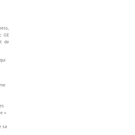
mess,
ic GE
nt de
qui
sme
tes
ne «
e sa