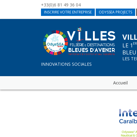
+33(0)6 81 49 36 04
INSCRIRE VOTRE ENTREPRISE
ODYSSEA PROJECTS
VIL
E
LE 1
BLEU
LES T
INNOVATIONS SOCIALES
Accueil