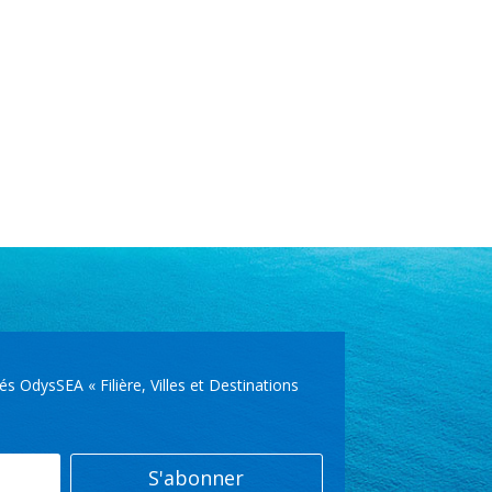
OdysSEA « Filière, Villes et Destinations
S'abonner