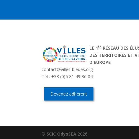
ER
LE 1
RÉSEAU DES ÉLU
DES TERRITOIRES ET V
D'EUROPE
contact@villes-bleues.org
Tél : +33 (0)6 81 49 36 04
Devenez adhérent
©
SCIC OdysSEA
2026