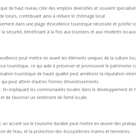
ue de haut niveau crée des emplois diversifiés et souvent spécialisés, 
e loisirs, contribuant ainsi à réduire le chômage local.
ement dans une plage d’excellence touristique nécessite et justifie so
t la sécurité, bénéficiant à la fois aux touristes et aux résidents locaux
excellence peut mettre en avant les éléments uniques de la culture local
nce touristique, ce qui aide à préserver et promouvoir le patrimoine cu
tination touristique de haute qualité peut améliorer la réputation int
e qui peut attirer d’autres formes d’investissements.
n impliquant les communautés locales dans le développement et l’exp
 et de favoriser un sentiment de fierté locale.
c un accent sur le tourisme durable peut mettre en œuvre des pratiqu
ion de l’eau, et la protection des écosystèmes marins et terrestres.