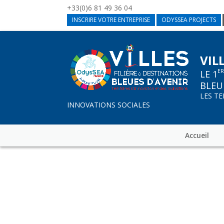
+33(0)6 81 49 36 04
INSCRIRE VOTRE ENTREPRISE
ODYSSEA PROJECTS
VIL
E
LE 1
BLEU
LES T
INNOVATIONS SOCIALES
Accueil