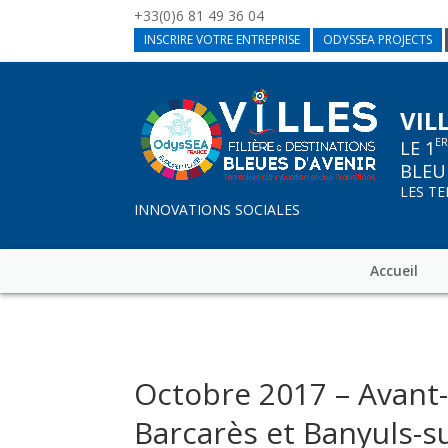
+33(0)6 81 49 36 04
INSCRIRE VOTRE ENTREPRISE
ODYSSEA PROJECTS
VIL
E
LE 1
BLEU
LES T
INNOVATIONS SOCIALES
Accueil
Octobre 2017 – Avant-
Barcarès et Banyuls-s