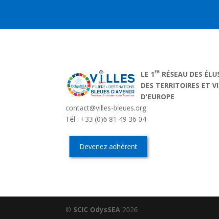
ER
LE 1
RÉSEAU DES ÉLU
DES TERRITOIRES ET V
D'EUROPE
contact@villes-bleues.org
Tél : +33 (0)6 81 49 36 04
Devenez adhérent
©
SCIC OdysSEA
2026