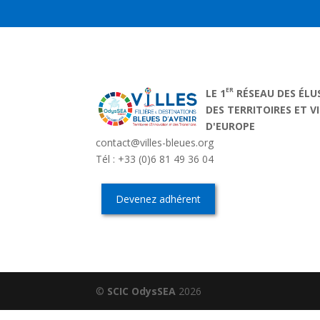
ER
LE 1
RÉSEAU DES ÉLU
DES TERRITOIRES ET V
D'EUROPE
contact@villes-bleues.org
Tél : +33 (0)6 81 49 36 04
Devenez adhérent
©
SCIC OdysSEA
2026