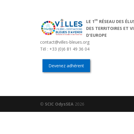
ER
LE 1
RÉSEAU DES ÉLU
DES TERRITOIRES ET V
D'EUROPE
contact@villes-bleues.org
Tél : +33 (0)6 81 49 36 04
Devenez adhérent
©
SCIC OdysSEA
2026