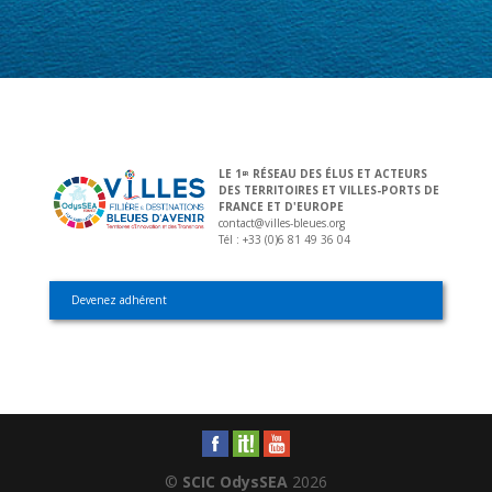
LE 1
RÉSEAU DES ÉLUS ET ACTEURS
ER
DES TERRITOIRES ET VILLES-PORTS DE
FRANCE ET D'EUROPE
contact@villes-bleues.org
Tél : +33 (0)6 81 49 36 04
Devenez adhérent
©
SCIC OdysSEA
2026