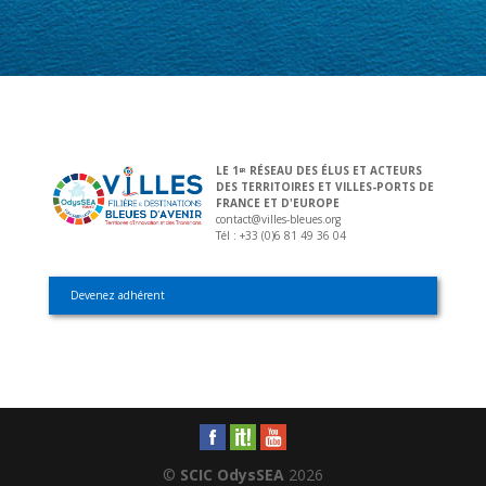
LE 1
RÉSEAU DES ÉLUS ET ACTEURS
ER
DES TERRITOIRES ET VILLES-PORTS DE
FRANCE ET D'EUROPE
contact@villes-bleues.org
Tél : +33 (0)6 81 49 36 04
Devenez adhérent
©
SCIC OdysSEA
2026