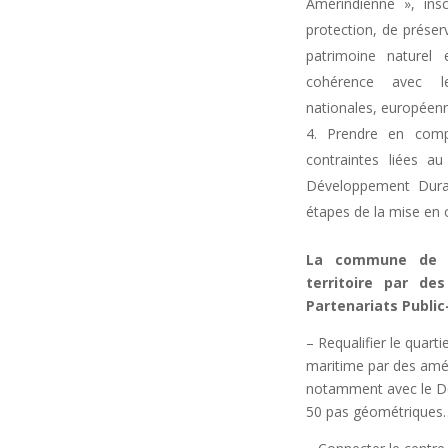
Amérindienne », ins
protection, de préser
patrimoine naturel 
cohérence avec le
nationales, européenn
Prendre en compt
contraintes liées a
Développement Durab
étapes de la mise en œ
La commune de Tr
territoire par de
Partenariats Public-
–
Requalifier le quarti
maritime par des amé
notamment avec le Dé
50 pas géométriques