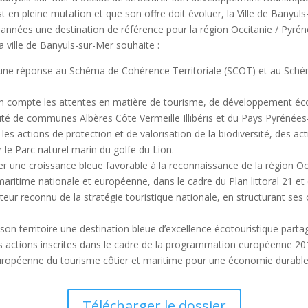
t en pleine mutation et que son offre doit évoluer, la Ville de Banyuls-
années une destination de référence pour la région Occitanie / Pyrén
la ville de Banyuls-sur-Mer souhaite :
 une réponse au Schéma de Cohérence Territoriale (SCOT) et au Sch
n compte les attentes en matière de tourisme, de développement écon
 de communes Albères Côte Vermeille Illibéris et du Pays Pyrénées
 les actions de protection et de valorisation de la biodiversité, des a
le Parc naturel marin du golfe du Lion.
er une croissance bleue favorable à la reconnaissance de la région 
aritime nationale et européenne, dans le cadre du Plan littoral 21 et 
cteur reconnu de la stratégie touristique nationale, en structurant ses 
on territoire une destination bleue d’excellence écotouristique partag
 les actions inscrites dans le cadre de la programmation européenne 20
Européenne du tourisme côtier et maritime pour une économie durable, c
Télécharger le dossier