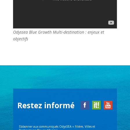
Odyssea Blue Growth Multi-destination : enjeux et
objectifs
Restez informé
S'abonner aux communiqués OdysSEA « Filière, Villes et