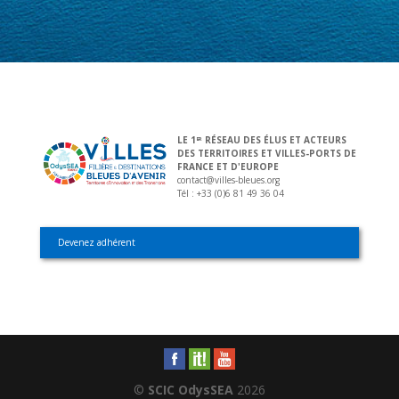
LE 1
RÉSEAU DES ÉLUS ET ACTEURS
ER
DES TERRITOIRES ET VILLES-PORTS DE
FRANCE ET D'EUROPE
contact@villes-bleues.org
Tél : +33 (0)6 81 49 36 04
Devenez adhérent
©
SCIC OdysSEA
2026