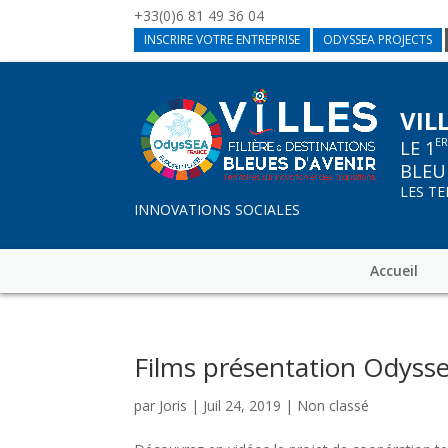
+33(0)6 81 49 36 04
INSCRIRE VOTRE ENTREPRISE
ODYSSEA PROJECTS
VIL
E
LE 1
BLEU
LES T
INNOVATIONS SOCIALES
Accueil
Films présentation Odyss
par
Joris
|
Juil 24, 2019
|
Non classé