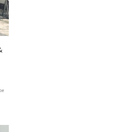
&
upe